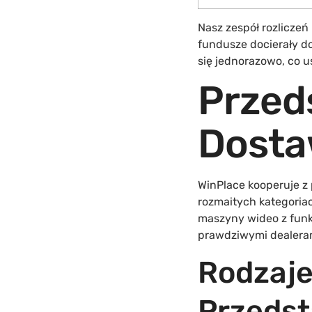
Nasz zespół rozlicze
fundusze docierały d
się jednorazowo, co u
Przeds
Dosta
WinPlace kooperuje z
rozmaitych kategoria
maszyny wideo z funkc
prawdziwymi dealera
Rodzaje
Przeds