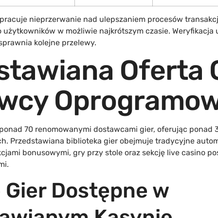
ń pracuje nieprzerwanie nad ulepszaniem procesów transak
o użytkowników w możliwie najkrótszym czasie. Weryfikacj
sprawnia kolejne przelewy.
tawiana Oferta G
wcy Oprogramow
 ponad 70 renomowanymi dostawcami gier, oferując ponad 3
ch. Przedstawiana biblioteka gier obejmuje tradycyjne aut
jami bonusowymi, gry przy stole oraz sekcję live casino po
mi.
 Gier Dostępne w
tawianym Kasynie