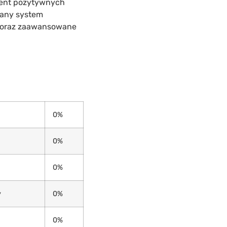
ment pozytywnych
wany system
t oraz zaawansowane
0%
0%
0%
y
0%
0%