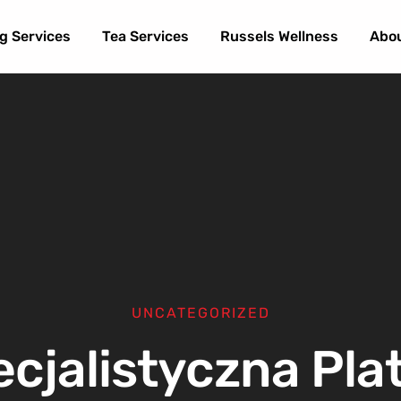
g Services
Tea Services
Russels Wellness
Abo
UNCATEGORIZED
cjalistyczna Pla