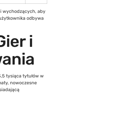
cji wychodzących, aby
a użytkownika odbywa
ier i
ania
,5 tysiąca tytułów w
omaty, nowoczesne
siadającą