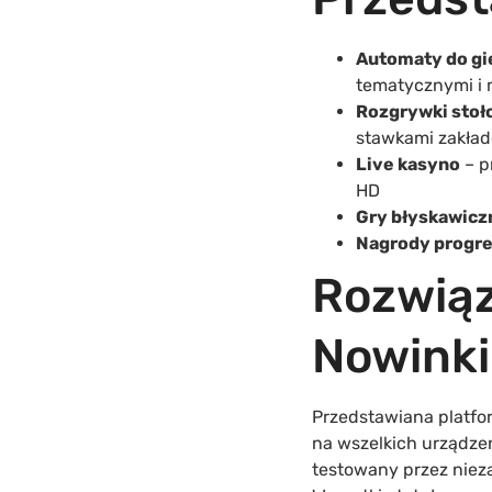
Automaty do gi
tematycznymi i
Rozgrywki sto
stawkami zakła
Live kasyno
– p
HD
Gry błyskawicz
Nagrody progr
Rozwiąz
Nowinki
Przedstawiana platfo
na wszelkich urządze
testowany przez nieza